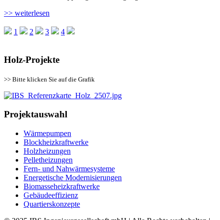
>> weiterlesen
1
2
3
4
Holz-Projekte
>> Bitte klicken Sie auf die Grafik
Projektauswahl
Wärmepumpen
Blockheizkraftwerke
Holzheizungen
Pelletheizungen
Fern- und Nahwärmesysteme
Energetische Modernisierungen
Biomasseheizkraftwerke
Gebäudeeffizienz
Quartierskonzepte