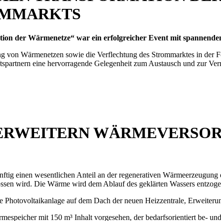
OMMARKTS
tion der Wärmenetze“ war ein erfolgreicher Event mit spannende
ng von Wärmenetzen sowie die Verflechtung des Strommarktes in der 
spartnern eine hervorragende Gelegenheit zum Austausch und zur Ver
ERWEITERN WÄRMEVERSOR
tig einen wesentlichen Anteil an der regenerativen Wärmeerzeugung de
n wird. Die Wärme wird dem Ablauf des geklärten Wassers entzogen, ei
e Photovoltaikanlage auf dem Dach der neuen Heizzentrale, Erweiteru
espeicher mit 150 m³ Inhalt vorgesehen, der bedarfsorientiert be- und